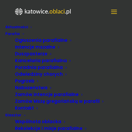
Aktualności
Festyn parafialny
Parafia
Ogłoszenia parafialne
Intencje mszalne
Duszpasterze
Kancelaria parafialna
Poradnia parafialna
Odwiedziny chorych
Pogrzeb
Nabożeństwa
Zamów intencje parafialne
Zamów Mszę gregoriańską w parafii
Kontakt
Klasztor
Wspólnota oblacka
Rekolekcje i misje parafialne