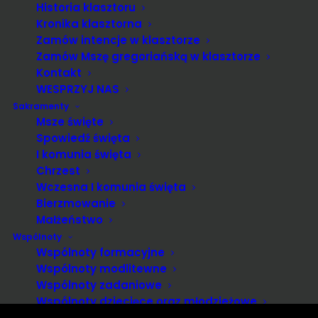
Historia klasztoru
Kronika klasztorna
Zamów intencje w klasztorze
Zamów Mszę gregoriańską w klasztorze
Kontakt
WESPRZYJ NAS
Sakramenty
Msze święte
Spowiedź święta
I komunia święta
Chrzest
Wczesna I komunia święta
Bierzmowanie
Małżeństwo
Wspólnoty
Wspólnoty formacyjne
Wspólnoty modlitewne
Wspólnoty zadaniowe
Wspólnoty dziecięce oraz młodzieżowe
Inne wspólnoty